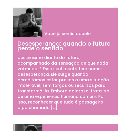
Você já sentiu aquele
Desesperança: quando o futuro
perde o sentido
pessimismo diante do futuro,
acompanhado da sensação de que nada
vai mudar? Esse sentimento tem nome:
desesperança. Ele surge quando
acreditamos estar presos a uma situação
intolerável, sem forças ou recursos para
transformá-la. Embora doloroso, trata-se
de uma experiência humana comum. Por
isso, reconhecer que tudo é passageiro —
algo chamado […]