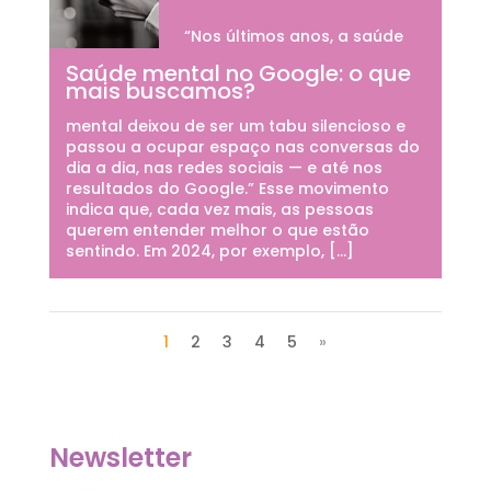
“Nos últimos anos, a saúde
Saúde mental no Google: o que
mais buscamos?
mental deixou de ser um tabu silencioso e
passou a ocupar espaço nas conversas do
dia a dia, nas redes sociais — e até nos
resultados do Google.” Esse movimento
indica que, cada vez mais, as pessoas
querem entender melhor o que estão
sentindo. Em 2024, por exemplo, […]
1
2
3
4
5
»
Newsletter