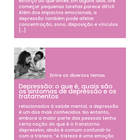
esforço do que antes. Em alguns dias, até
começar pequenas tarefas parece difícil.
Além dos impactos emocionais, a
depressão também pode afetar
concentração, sono, disposição e vínculos
[…]
Entre os diversos temas
Depressão: o que é, quais são
os sintomas de depressão e os
tratamentos
relacionados à saúde mental, a depressão
é um dos mais conhecidos. No entanto,
embora a maior parte das pessoas tenha
certa noção do que é o transtorno
depressivo, ainda é comum confundi-lo
com a tristeza. “A tristeza é uma emoção