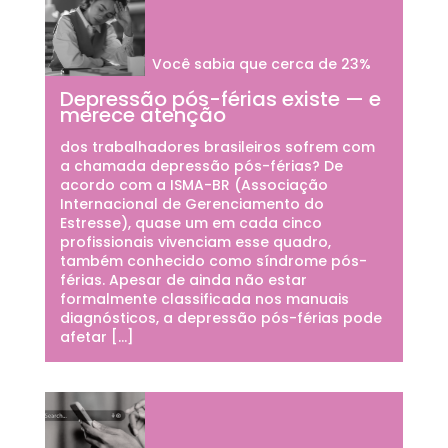
Você sabia que cerca de 23%
Depressão pós-férias existe — e
merece atenção
dos trabalhadores brasileiros sofrem com
a chamada depressão pós-férias? De
acordo com a ISMA-BR (Associação
Internacional de Gerenciamento do
Estresse), quase um em cada cinco
profissionais vivenciam esse quadro,
também conhecido como síndrome pós-
férias. Apesar de ainda não estar
formalmente classificada nos manuais
diagnósticos, a depressão pós-férias pode
afetar […]