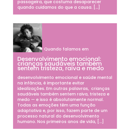
passageira, que costuma desaparecer
quando cuidamos do que a causa. […]
Quando falamos em
Desenvolvimento emocional:
crianças saudáveis também
sentem tristeza, raiva e medo
desenvolvimento emocional e saúde mental
na infância, é importante evitar
idealizações. Em outras palavras, crianças
saudáveis também sentem raiva, tristeza e
medo — e isso é absolutamente normal.
Todas as emoções têm uma função
adaptativa e, por isso, fazem parte de um
processo natural do desenvolvimento
humano. Nos primeiros anos de vida, […]