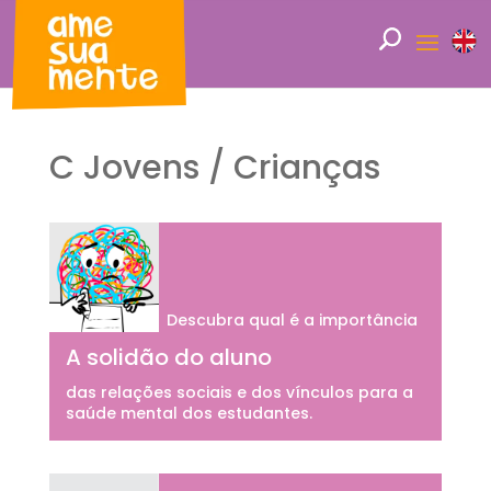
C Jovens / Crianças
Descubra qual é a importância
A solidão do aluno
das relações sociais e dos vínculos para a
saúde mental dos estudantes.