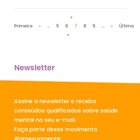
«
Primeira
«
...
5
6
7
8
9
...
»
Última
»
Newsletter
Assine a newsletter e receba
conteúdos qualificados sobre saúde
mental no seu e-mail.
Faça parte desse movimento
#amesuamente