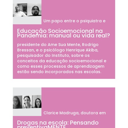
Um papo entre o psiquiatra e
Educação Socioemocional na
Pandemia: manual ou vida real?
presidente do Ame Sua Mente, Rodrigo
Bressan, e o psicólogo Henrique Akiba,
pesquisador do Instituto, sobre os
conceitos da educação socioemocional e
como esses processos de aprendizagem
estão sendo incorporados nas escolas.
Clarice Madruga, doutora em
Drogas na escola: Pensando
preventivaMENTE