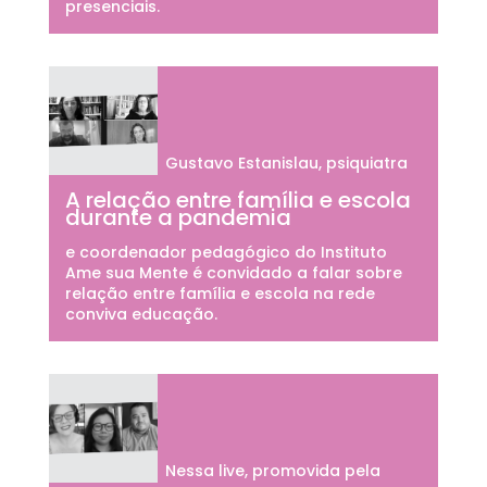
presenciais.
Gustavo Estanislau, psiquiatra
A relação entre família e escola
durante a pandemia
e coordenador pedagógico do Instituto
Ame sua Mente é convidado a falar sobre
relação entre família e escola na rede
conviva educação.
Nessa live, promovida pela