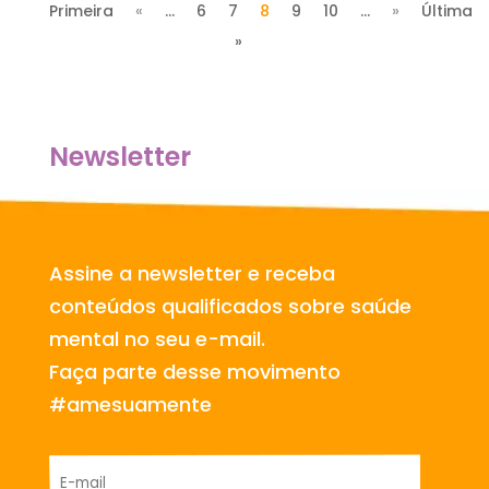
Primeira
«
...
6
7
8
9
10
...
»
Última
»
Newsletter
Assine a newsletter e receba
conteúdos qualificados sobre saúde
mental no seu e-mail.
Faça parte desse movimento
#amesuamente