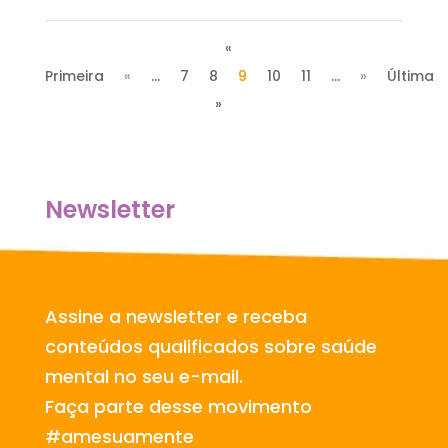
«
Primeira
«
...
7
8
9
10
11
...
»
Última
»
Newsletter
Assine a newsletter e receba
conteúdos qualificados sobre saúde
mental no seu e-mail.
Faça parte desse movimento
#amesuamente