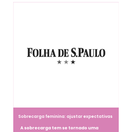
Sobrecarga feminina: ajustar expectativas
pode ser essencial para proteger a saúde
A sobrecarga tem se tornado uma
mental