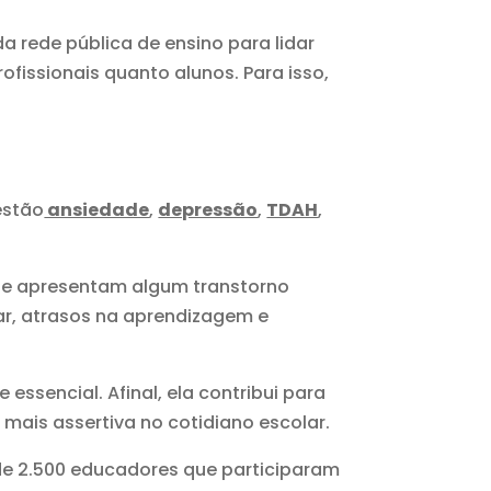
da rede pública de ensino para lidar
issionais quanto alunos. Para isso,
estão
ansiedade
,
depressão
,
TDAH
,
ue apresentam algum transtorno
r, atrasos na aprendizagem e
ssencial. Afinal, ela contribui para
mais assertiva no cotidiano escolar.
de 2.500 educadores que participaram