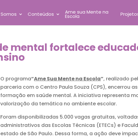
Ame sua Mente na
 Somos
Conteúdos
Projeto
Escola
 mental fortalece educad
nsino
O programa
“
Ame Sua Mente na Escola
”
, realizado p
parceria com o Centro Paula Souza (CPS), encerrou as
formação em saúde mental. A iniciativa representa m
valorização da temática no ambiente escolar.
Foram disponibilizadas 5.000 vagas gratuitas, voltada
administrativos das Escolas Técnicas (ETECs) e Facu
estado de São Paulo. Dessa forma, a ação deve impact