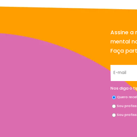
Assine a 
mental no
Faça par
Nos diga o t
Quero rece
Sou profis
Sou profis