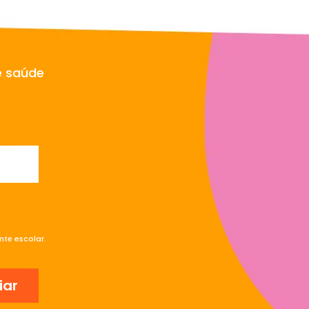
e saúde
te escolar.