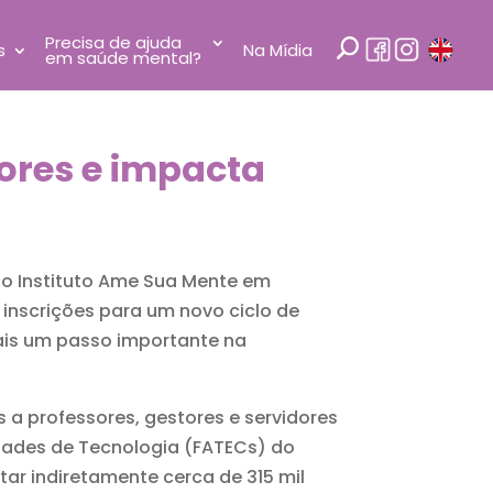
Precisa de ajuda
s
Na Mídia
em saúde mental?
ores e impacta
elo Instituto Ame Sua Mente em
 inscrições para um novo ciclo de
ais um passo importante na
s a professores, gestores e servidores
ldades de Tecnologia (FATECs) do
ar indiretamente cerca de 315 mil