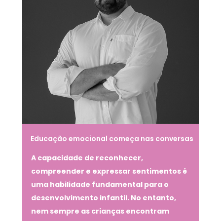
Educação emocional começa nas conversas
sobre sentimentos
A capacidade de reconhecer,
compreender e expressar sentimentos é
uma habilidade fundamental para o
desenvolvimento infantil. No entanto,
nem sempre as crianças encontram