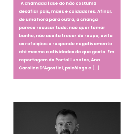
A chamada fase do não costuma
desafiar pais, mães e cuidadores. Afinal,
de uma hora para outra, a criança
parece recusar tudo: não quer tomar
banho, não aceita trocar de roupa, evita
as refeições e responde negativamente
até mesmo a atividades de que gosta. Em
reportagem do Portal Lunetas, Ana
Carolina D’Agostini, psicóloga e […]