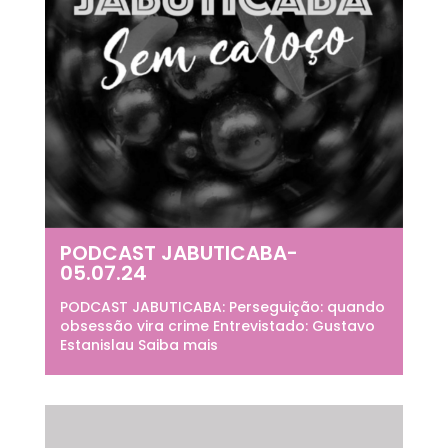
PODCAST JABUTICABA-
05.07.24
PODCAST JABUTICABA: Perseguição: quando
obsessão vira crime Entrevistado: Gustavo
Estanislau Saiba mais