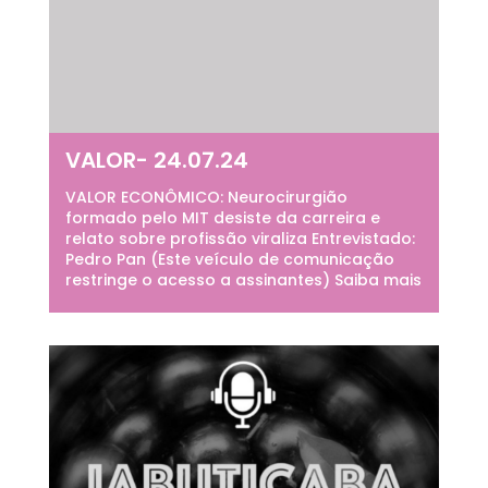
VALOR- 24.07.24
VALOR ECONÔMICO: Neurocirurgião
formado pelo MIT desiste da carreira e
relato sobre profissão viraliza Entrevistado:
Pedro Pan (Este veículo de comunicação
restringe o acesso a assinantes) Saiba mais