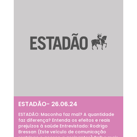
ESTADÃO- 26.06.24
ESTADÃO: Maconha faz mal? A quantidade
faz diferença? Entenda os efeitos e reais
prejuízos à saúde Entrevistado: Rodrigo
Bressan (Este veículo de comunicação