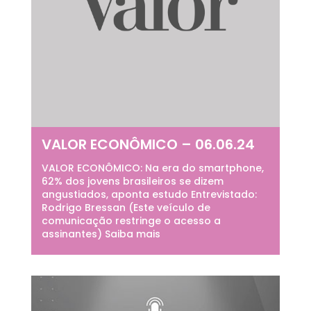
VALOR ECONÔMICO – 06.06.24
VALOR ECONÔMICO: Na era do smartphone,
62% dos jovens brasileiros se dizem
angustiados, aponta estudo Entrevistado:
Rodrigo Bressan (Este veículo de
comunicação restringe o acesso a
assinantes) Saiba mais