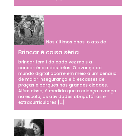
Nos últimos anos, o ato de
Brincar é coisa séria
brincar tem tido cada vez mais a
concorrência das telas. O avanço do
mundo digital ocorre em meio a um cenário
de maior insegurança e à escassez de
praças e parques nas grandes cidades.
Além disso, à medida que a criança avança
na escola, as atividades obrigatórias e
extracurriculares […]