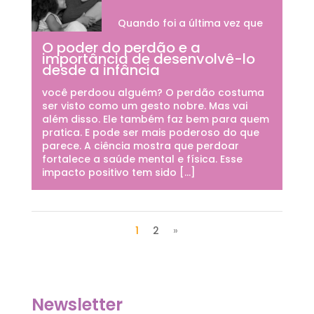
Quando foi a última vez que
O poder do perdão e a
importância de desenvolvê-lo
desde a infância
você perdoou alguém? O perdão costuma
ser visto como um gesto nobre. Mas vai
além disso. Ele também faz bem para quem
pratica. E pode ser mais poderoso do que
parece. A ciência mostra que perdoar
fortalece a saúde mental e física. Esse
impacto positivo tem sido […]
1
2
»
Newsletter