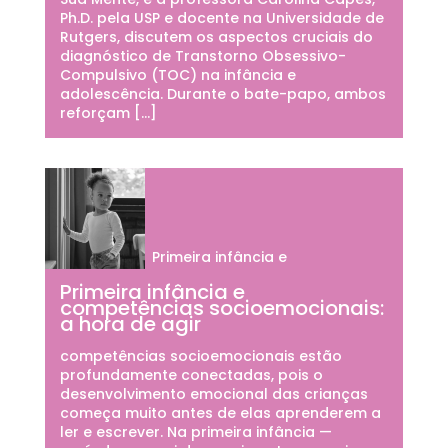
Ph.D. pela USP e docente na Universidade de
Rutgers, discutem os aspectos cruciais do
diagnóstico de Transtorno Obsessivo-
Compulsivo (TOC) na infância e
adolescência. Durante o bate-papo, ambos
reforçam […]
Primeira infância e
Primeira infância e
competências socioemocionais:
a hora de agir
competências socioemocionais estão
profundamente conectadas, pois o
desenvolvimento emocional das crianças
começa muito antes de elas aprenderem a
ler e escrever. Na primeira infância —