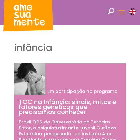
infância
Em participação no programa
TOC na Infância: sinais, mitos e
fatores genéticos que
precisamos conhecer
Brasil ODS, do Observatório do Terceiro
Setor, o psiquiatra infanto-juvenil Gustavo
Estanislau, pesquisador do Instituto Ame
Sua Mente, e a professora Carolina Capes,