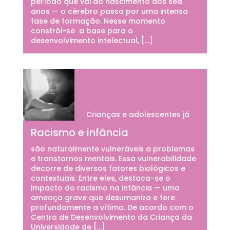
período que vai do nascimento aos seis
anos — o cérebro passa por uma intensa
fase de formação. Nesse momento
constrói-se a base para o
desenvolvimento intelectual, […]
Crianças e adolescentes já
Racismo e infância
são naturalmente vulneráveis a problemas
e transtornos mentais. Essa vulnerabilidade
decorre de diversos fatores biológicos e
contextuais. Entre eles, destaca-se o
impacto do racismo na infância — uma
ameaça grave que desumaniza e fere
profundamente a vítima. De acordo com o
Centro de Desenvolvimento da Criança da
Universidade de […]