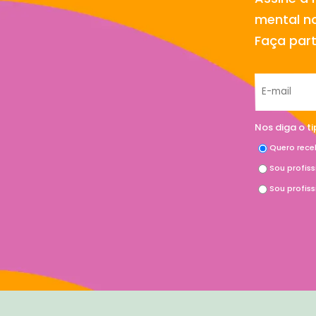
mental no
Faça par
Nos diga o t
Quero rece
Sou profis
Sou profis