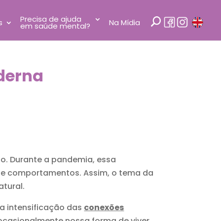
Precisa de ajuda
s
Na Mídia
em saúde mental?
derna
o. Durante a pandemia, essa
 de comportamentos. Assim, o tema da
atural.
a intensificação das
conexões
casionalmente nossa forma de viver,