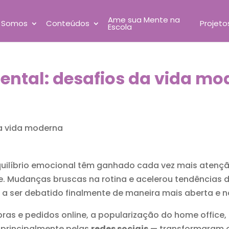
Ame sua Mente na
 Somos
Conteúdos
Projeto
Escola
ental: desafios da vida mo
quilíbrio emocional têm ganhado cada vez mais atençã
te. Mudanças bruscas na rotina e acelerou tendências
 a ser debatido finalmente de maneira mais aberta e n
 e pedidos online, a popularização do home office, 
 principalmente pelas
redes sociais
— transformaram o