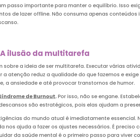
m passo importante para manter o equilíbrio. Isso exig
ntos de lazer offline. Não consuma apenas conteúdos i
scanso.
A ilusão da multitarefa
erim sobre a ideia de ser multitarefa. Executar várias 
dir a atenção reduz a qualidade do que fazemos e exig
e, a ansiedade e até provocar transtornos de humor.
Síndrome de Burnout
.
Por isso, não se engane. Estabe
descansos são estratégicos, pois elas ajudam a preser
igências do mundo atual é imediatamente essencial. N
da nos ajuda a fazer os ajustes necessários. É preciso
 cuidar da saúde mental é o primeiro passo para viver co