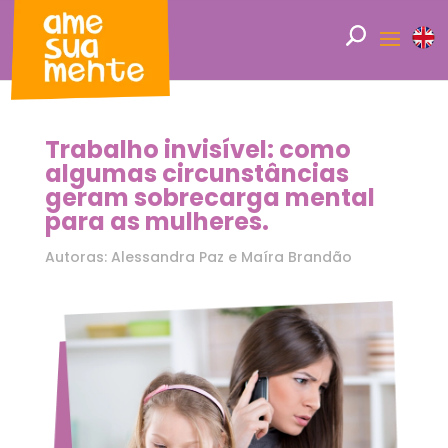
Trabalho invisível: como
algumas circunstâncias
geram sobrecarga mental
para as mulheres.
Autoras: Alessandra Paz e Maíra Brandão