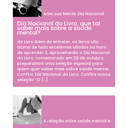
Ame sua Mente: Dia Nacional
Dia Nacional do Livro, que tal
saber mais sobre a saúde
mental?
do Livro Além de entreter, os livros são
acima de tudo excelentes aliados na hora
de aprender. E, aproveitando o Dia Nacional
do Livro, comemorado em 29 de outubro,
preparamos uma seleção especial para
quem quer saber mais sobre saúde mental.
Confira: Dia Nacional do Livro: Confira nossa
seleção “O […]
A relação entre saúde mental e