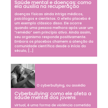
Saúde mental e doenças: como
ela auxilia na recuperação
doenças físicas ainda intriga médicos,
psicólogos e cientistas. O efeito placebo é
um exemplo clássico disso. Ele ocorre
quando uma pessoa melhora após usar um
“remédio” sem princípio ativo. Ainda assim,
seu organismo responde positivamente.
Embora os placebos chamem a atenção da
comunidade científica desde o início do
século, […]
O cyberbullying, ou assédio
Cyberbullying: como ele afeta a
saúde mental dos jovens
virtual, é uma forma de violência cometida