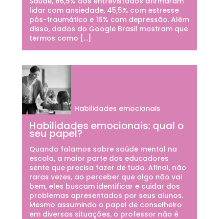
Saúde, 86,5% dos entrevistados afirmaram
lidar com ansiedade, 45,5% com estresse
pós-traumático e 16% com depressão. Além
disso, dados do Google Brasil mostram que
termos como […]
Habilidades emocionais
Habilidades emocionais: qual o
seu papel?
Quando falamos sobre saúde mental na
escola, a maior parte dos educadores
sente que precisa fazer de tudo. Afinal, não
raras vezes, ao perceber que algo não vai
bem, eles buscam identificar e cuidar dos
problemas apresentados por seus alunos.
Mesmo assumindo o papel de conselheiro
em diversas situações, o professor não é