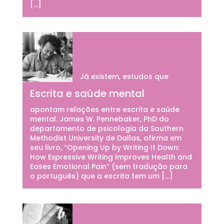
[…]
Já existem, estudos que
Escrita e saúde mental
apontam relações entre escrita e saúde
mental. James W. Pennebaker, PhD do
departamento de psicologia da Southern
Methodist University de Dallas, afirma em
seu livro, “Opening Up by Writing It Down:
How Expressive Writing Improves Health and
Eases Emotional Pain” (sem tradução para
o português) que a escrita tem um […]