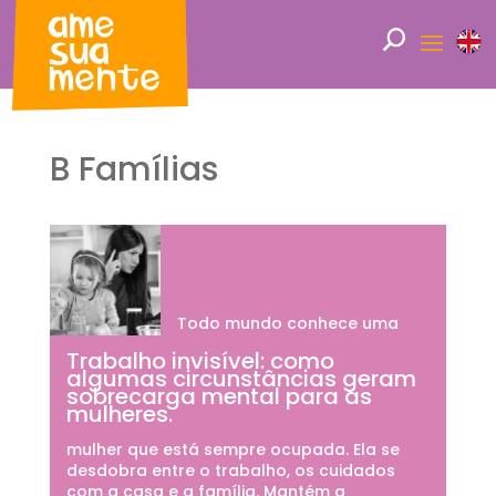
B Famílias
Todo mundo conhece uma
Trabalho invisível: como
algumas circunstâncias geram
sobrecarga mental para as
mulheres.
mulher que está sempre ocupada. Ela se
desdobra entre o trabalho, os cuidados
com a casa e a família. Mantém a