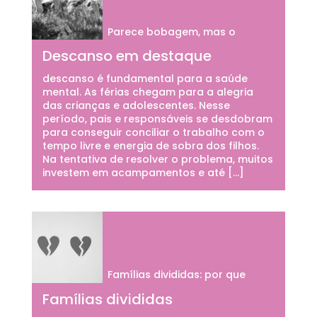
Parece bobagem, mas o
Descanso em destaque
descanso é fundamental para a saúde
mental. As férias chegam para a alegria
das crianças e adolescentes. Nesse
período, pais e responsáveis se desdobram
para conseguir conciliar o trabalho com o
tempo livre e energia de sobra dos filhos.
Na tentativa de resolver o problema, muitos
investem em acampamentos e até […]
Famílias divididas: por que
Famílias divididas