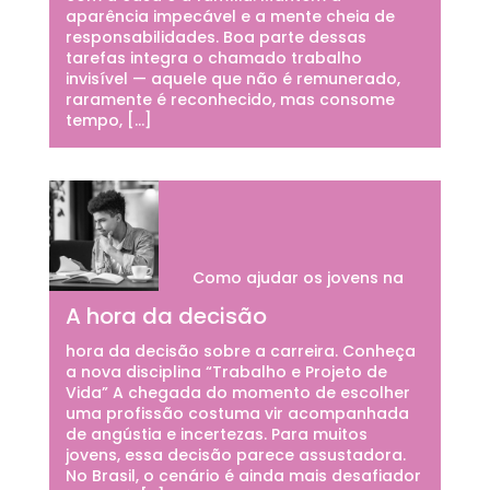
aparência impecável e a mente cheia de
responsabilidades. Boa parte dessas
tarefas integra o chamado trabalho
invisível — aquele que não é remunerado,
raramente é reconhecido, mas consome
tempo, […]
Como ajudar os jovens na
A hora da decisão
hora da decisão sobre a carreira. Conheça
a nova disciplina “Trabalho e Projeto de
Vida” A chegada do momento de escolher
uma profissão costuma vir acompanhada
de angústia e incertezas. Para muitos
jovens, essa decisão parece assustadora.
No Brasil, o cenário é ainda mais desafiador