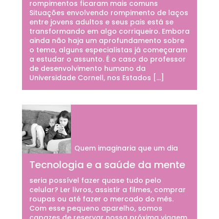
rompimentos ficaram mais comuns
Situações envolvendo rompimento de laços
entre jovens adultos e seus pais está se
transformando em algo corriqueiro. Embora
ainda não haja um aprofundamento sobre
o tema, alguns especialistas já começaram
a estudar o assunto. É o caso do professor
de desenvolvimento humano da
Universidade Cornell, nos Estados […]
Quem imaginaria que um dia
Tecnologia e a saúde da mente
seria possível fazer quase tudo pelo
celular? Ler livros, assistir a filmes, comprar
roupas ou até fazer o mercado do mês.
Com esse pequeno aparelho, somos
capazes de reservar nossa próxima viagem,