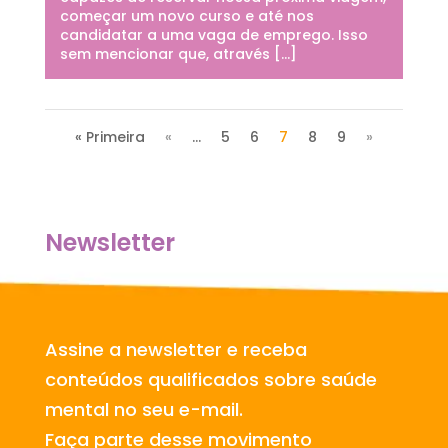
começar um novo curso e até nos
candidatar a uma vaga de emprego. Isso
sem mencionar que, através […]
« Primeira
«
...
5
6
7
8
9
»
Newsletter
Assine a newsletter e receba
conteúdos qualificados sobre saúde
mental no seu e-mail.
Faça parte desse movimento