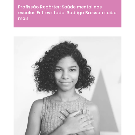
Profissão Repórter: Saúde mental nas
escolas Entrevistado: Rodrigo Bressan saiba
mais