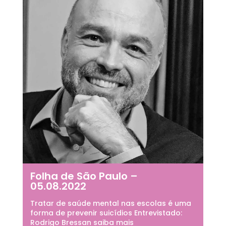
Folha de São Paulo –
05.08.2022
Tratar de saúde mental nas escolas é uma
forma de prevenir suicídios Entrevistado:
Rodrigo Bressan saiba mais