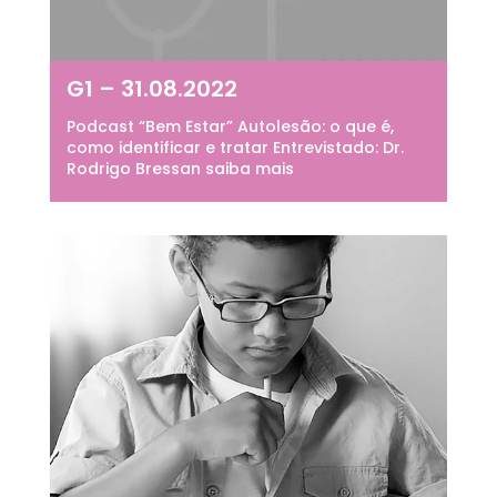
G1 – 31.08.2022
Podcast “Bem Estar” Autolesão: o que é,
como identificar e tratar Entrevistado: Dr.
Rodrigo Bressan saiba mais