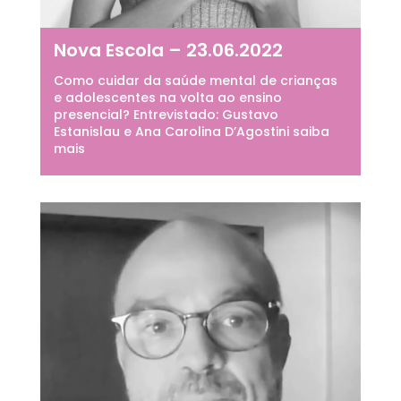
Nova Escola – 23.06.2022
Como cuidar da saúde mental de crianças
e adolescentes na volta ao ensino
presencial? Entrevistado: Gustavo
Estanislau e Ana Carolina D’Agostini saiba
mais