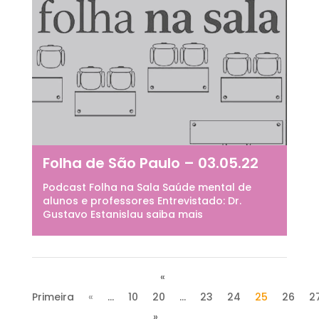
Folha de São Paulo – 03.05.22
Podcast Folha na Sala Saúde mental de
alunos e professores Entrevistado: Dr.
Gustavo Estanislau saiba mais
«
Primeira
«
...
10
20
...
23
24
25
26
2
»