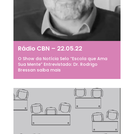
Rádio CBN – 22.05.22
O Show da Notícia Selo “Escola que Ama
Sua Mente” Entrevistado: Dr. Rodrigo
Bressan saiba mais