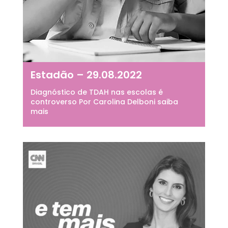
Estadão – 29.08.2022
Diagnóstico de TDAH nas escolas é
controverso Por Carolina Delboni saiba
mais