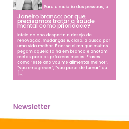
Para a maioria das pessoas, o
Janeiro branco: por que
precisamos tratar a saúde
mental como prioridade?
início do ano desperta o desejo de
renovação, mudanças e, claro, a busca por
uma vida melhor. É nesse clima que muitos
pegam aquela folha em branco e anotam
metas para os próximos meses. Frases
como “este ano vou me alimentar melhor”,
“vou emagrecer”, “vou parar de fumar” ou
[…]
Newsletter