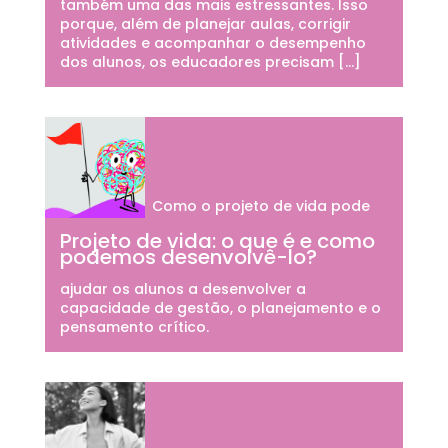
também uma das mais estressantes. Isso
porque, além de planejar aulas, corrigir
atividades e acompanhar o desempenho
dos alunos, os educadores precisam […]
Como o projeto de vida pode
Projeto de vida: o que é e como
podemos desenvolvê-lo?
ajudar os alunos a desenvolver a
capacidade de gestão, o planejamento e o
pensamento crítico.