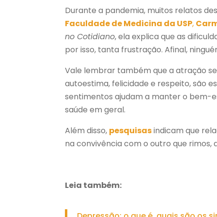
Durante a pandemia, muitos relatos d
Faculdade de Medicina da USP
,
Carm
no Cotidiano
, ela explica que as dificu
por isso, tanta frustração. Afinal, nin
Vale lembrar também que a atração se
autoestima, felicidade e respeito, são
sentimentos ajudam a manter o bem-est
saúde em geral.
Além disso,
pesquisas
indicam que rela
na convivência com o outro que rimos,
Leia também:
Depressão: o que é, quais são os 