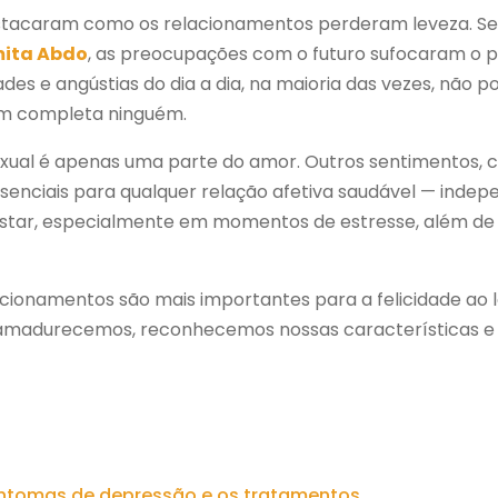
estacaram como os relacionamentos perderam leveza. Se
ita Abdo
, as preocupações com o futuro sufocaram o pr
ldades e angústias do dia a dia, na maioria das vezes, não 
guém completa ninguém.
xual é apenas uma parte do amor. Outros sentimentos, 
 essenciais para qualquer relação afetiva saudável — ind
ar, especialmente em momentos de estresse, além de b
cionamentos são mais importantes para a felicidade ao l
 amadurecemos, reconhecemos nossas características e 
sintomas de depressão e os tratamentos