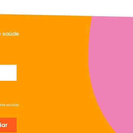
e saúde
te escolar.