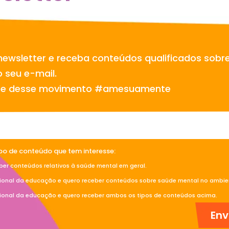
newsletter e receba conteúdos qualificados sobr
 seu e-mail.
te desse movimento #amesuamente
ipo de conteúdo que tem interesse:
ber conteúdos relativos à saúde mental em geral.
sional da educação e quero receber conteúdos sobre saúde mental no ambien
sional da educação e quero receber ambos os tipos de conteúdos acima.