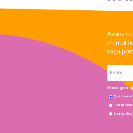
Assine a 
mental no
Faça par
Nos diga o t
Quero rece
Sou profis
Sou profis