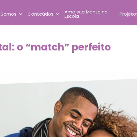
Ame sua Mente na
 Somos
Conteúdos
Projeto
Escola
l: o “match” perfeito