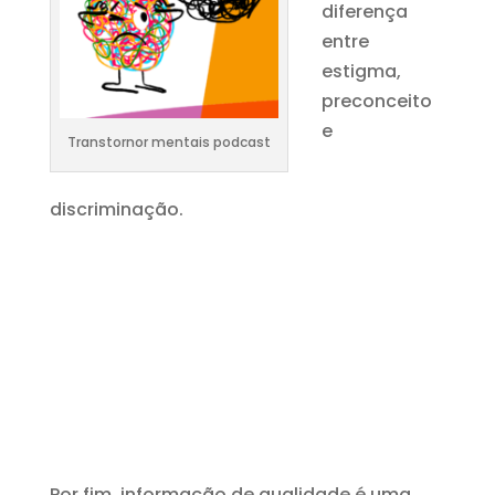
diferença
entre
estigma,
preconceito
e
Transtornor mentais podcast
discriminação.
Por fim, informação de qualidade é uma