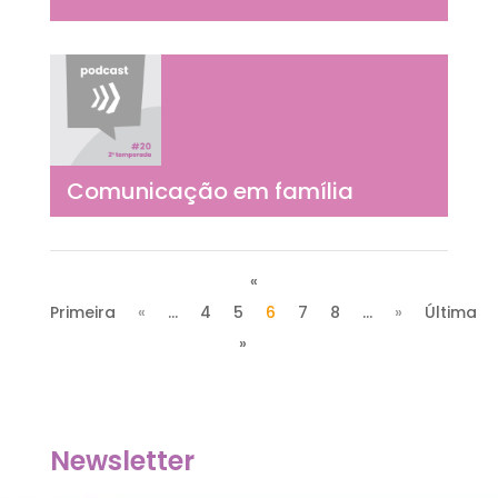
Comunicação em família
«
Primeira
«
...
4
5
6
7
8
...
»
Última
»
Newsletter