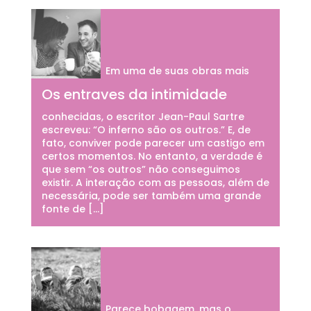
Em uma de suas obras mais
Os entraves da intimidade
conhecidas, o escritor Jean-Paul Sartre
escreveu: “O inferno são os outros.” E, de
fato, conviver pode parecer um castigo em
certos momentos. No entanto, a verdade é
que sem “os outros” não conseguimos
existir. A interação com as pessoas, além de
necessária, pode ser também uma grande
fonte de […]
Parece bobagem, mas o