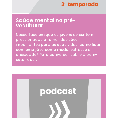
Saúde mental no pré-
vestibular
Nessa fase em que os jovens se sentem
pressionados a tomar decisões
importantes para as suas vidas, como lidar
com emoções como medo, estresse e
ansiedade? Para conversar sobre o bem-
estar dos...