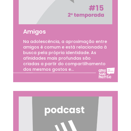
Amigos
Na adolescência, a aproximação entre
amigos é comum e está relacionada à
busca pela própria identidade. As
afinidades mais profundas são
criadas a partir do compartilhamento
dos mesmos gostos e...