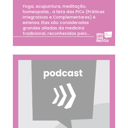
Yoga, acupuntura, meditação,
homeopatia… a lista das PICs (Práticas
Integrativas e Complementares) é
extensa. Elas são consideradas
grandes aliadas da medicina
tradicional, reconhecidas pelo...