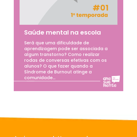
Saúde mental na escola
Será que uma dificuldade de
aprendizagem pode ser associada a
algum transtorno? Como realizar
rodas de conversas efetivas com os
alunos? O que fazer quando a
Síndrome de Burnout atinge a
comunidade...