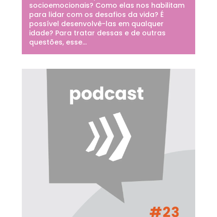
socioemocionais? Como elas nos habilitam
para lidar com os desafios da vida? É
possível desenvolvê-las em qualquer
idade? Para tratar dessas e de outras
questões, esse...