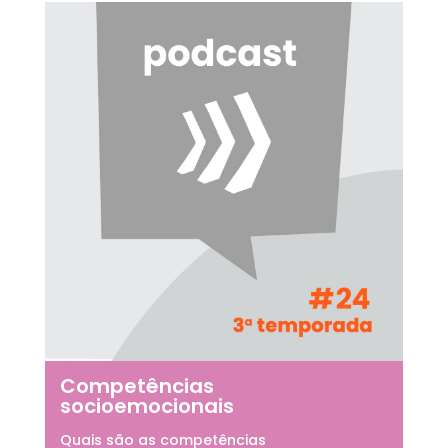
Competências
socioemocionais
Quais são as competências