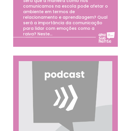
Será que a maneira como nos
comunicamos na escola pode afetar o
ambiente em termos de
relacionamento e aprendizagem? Qual
será a importância da comunicação
para lidar com emoções como a
raiva? Neste...