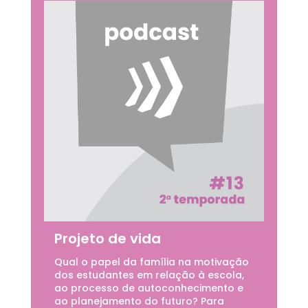
Projeto de vida
Qual o papel da família na motivação
dos estudantes em relação à escola,
ao processo de autoconhecimento e
ao planejamento do futuro? Para