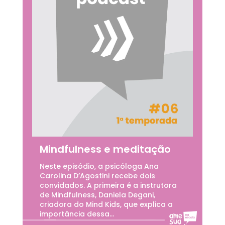
Mindfulness e meditação
Neste episódio, a psicóloga Ana
Carolina D’Agostini recebe dois
convidados. A primeira é a instrutora
de Mindfulness, Daniela Degani,
criadora do Mind Kids, que explica a
importância dessa...