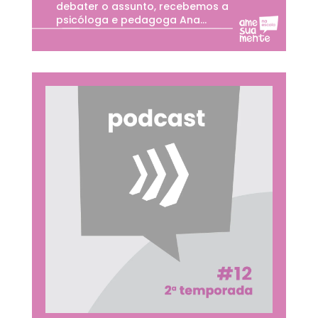
debater o assunto, recebemos a
psicóloga e pedagoga Ana...