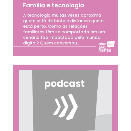
Família e tecnologia
A tecnologia muitas vezes aproxima
quem está distante e distancia quem
está perto. Como as relações
familiares têm se comportado em um
cenário tão impactado pelo mundo
digital? Quem conversou...