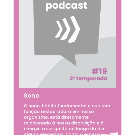
Sono
O sono, hábito fundamental e que tem
função restauradora em nosso
organismo, está diretamente
relacionado à nossa disposição e à
energia a ser gasta ao longo do dia.
Alguns elementos, como o excesso...