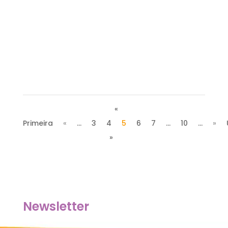
Você já reparou que, muitas vezes, só
falamos sobre saúde mental quando ela
está relacionada a algum problema? No...
«
Primeira
«
...
3
4
5
6
7
...
10
...
»
»
Newsletter