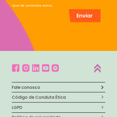
tipos de conteúdos acima.
Fale conosco
Código de Conduta Ética
LGPD