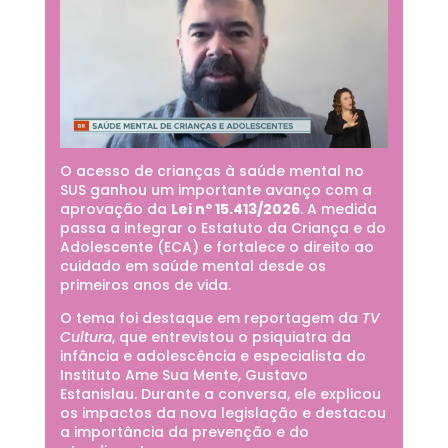
O acesso de crianças à saúde mental no
SUS ganhou um importante avanço com a
aprovação da
Lei nº 15.413/2026
. A medida
passa a integrar o Estatuto da Criança e do
Adolescente (ECA) e fortalece o direito ao
cuidado em saúde mental desde os
primeiros anos de vida.
O tema foi destaque em reportagem da
TV
Cultura
, que entrevistou o psiquiatra da
infância e adolescência e especialista do
Instituto Ame Sua Mente, Gustavo
Estanislau. Durante a conversa, ele explicou
os impactos da nova legislação e destacou
a importância da prevenção e do