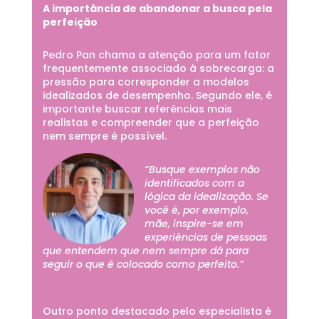
A importância de abandonar a busca pela
perfeição
Pedro Pan chama a atenção para um fator
frequentemente associado à sobrecarga: a
pressão para corresponder a modelos
idealizados de desempenho. Segundo ele, é
importante buscar referências mais
realistas e compreender que a perfeição
nem sempre é possível.
“Busque exemplos não
identificados com a
lógica da idealização. Se
você é, por exemplo,
mãe, inspire-se em
experiências de pessoas
que entendem que nem sempre dá para
seguir o que é colocado como perfeito.”
Outro ponto destacado pelo especialista é