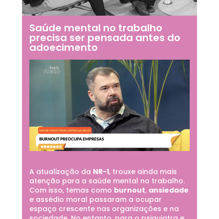
Saúde mental no trabalho
precisa ser pensada antes do
adoecimento
A atualização da
NR-1
, trouxe ainda mais
atenção para a saúde mental no trabalho.
Com isso, temas como
burnout
,
ansiedade
e assédio moral passaram a ocupar
espaço crescente nas organizações e na
sociedade. No entanto, para o psiquiatra e