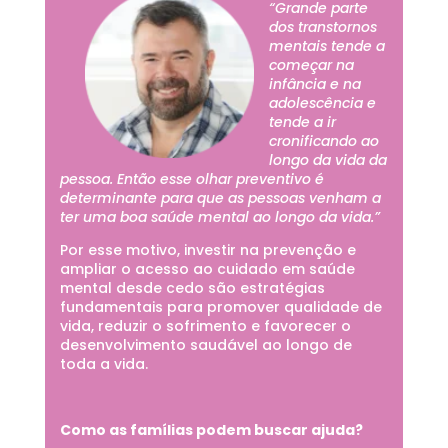
“Grande parte
dos transtornos
mentais tende a
começar na
infância e na
adolescência e
tende a ir
cronificando ao
longo da vida da
pessoa. Então esse olhar preventivo é
determinante para que as pessoas venham a
ter uma boa saúde mental ao longo da vida.”
Por esse motivo, investir na prevenção e
ampliar o acesso ao cuidado em saúde
mental desde cedo são estratégias
fundamentais para promover qualidade de
vida, reduzir o sofrimento e favorecer o
desenvolvimento saudável ao longo de
toda a vida.
Como as famílias podem buscar ajuda?