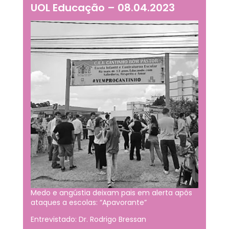
UOL Educação – 08.04.2023
Medo e angústia deixam pais em alerta após
ataques a escolas: “Apavorante”
Entrevistado: Dr. Rodrigo Bressan