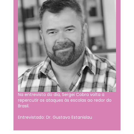
Na entrevista do dia, Sergei Cobra volta a
repercutir os ataques às escolas ao redor do
Brasil.
Entrevistado: Dr. Gustavo Estanislau