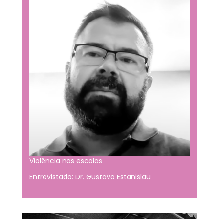
Violência nas escolas
Entrevistado: Dr. Gustavo Estanislau