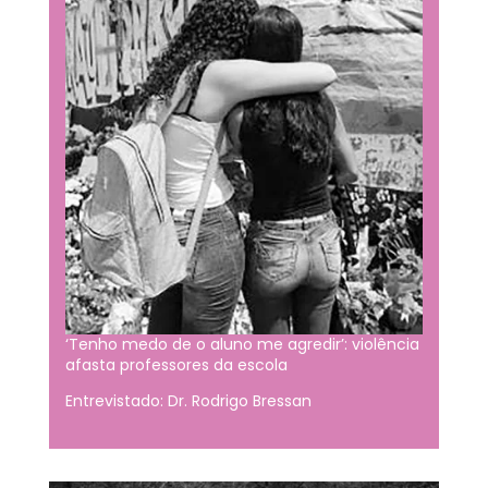
‘Tenho medo de o aluno me agredir’: violência
afasta professores da escola
Entrevistado: Dr. Rodrigo Bressan