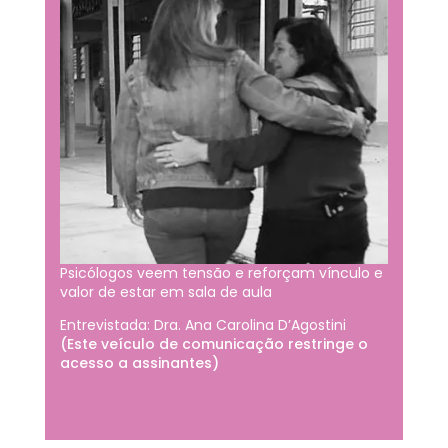
Psicólogos veem tensão e reforçam vínculo e
valor de estar em sala de aula
Entrevistada: Dra. Ana Carolina D’Agostini
(Este veículo de comunicação restringe o
acesso a assinantes)