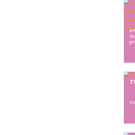
Em
Gu
pr
T
TV