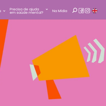
Precisa de ajuda
s
Na Mídia
em saúde mental?