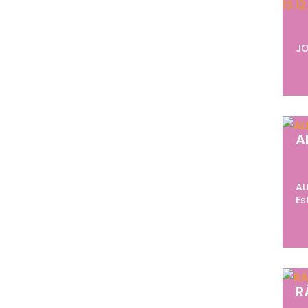
JO
A
AL
Es
R