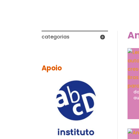
A
categorias
Apoio
da
au