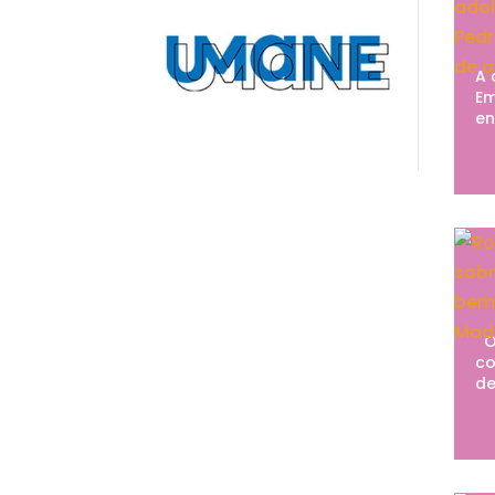
A 
Em
en
O 
co
de