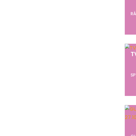
RÁ
T
SP