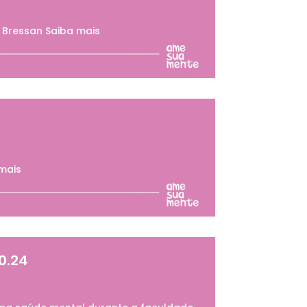
o Bressan Saiba mais
 mais
0.24