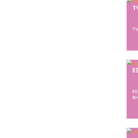
T
TV
E
ES
Br