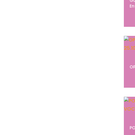
GU
En
OP
PO